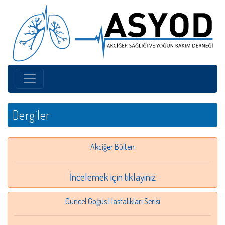
Dergiler
Akciğer Bülten
İncelemek için tıklayınız
Güncel Göğüs Hastalıkları Serisi