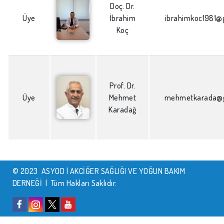
Doç. Dr.
Üye
İbrahim
ibrahimkoc1981@
Koç
Prof. Dr.
Üye
Mehmet
mehmetkarada@
Karadağ
© 2023 ASYOD | AKCİĞER SAĞLIĞI VE YOĞUN BAKIM
DERNEĞİ | Tüm Hakları Saklıdır.