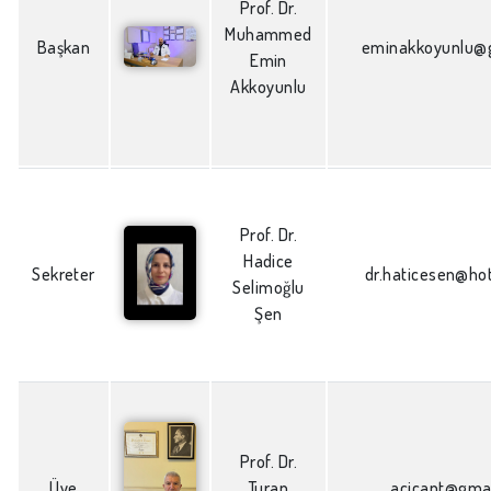
Prof. Dr.
Muhammed
Başkan
eminakkoyunlu@
Emin
Akkoyunlu
Prof. Dr.
Hadice
Sekreter
dr.haticesen@ho
Selimoğlu
Şen
Prof. Dr.
Üye
Turan
acicant@gma