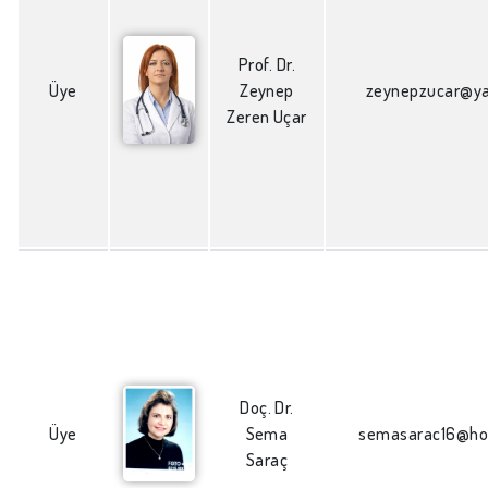
Prof. Dr.
Üye
Zeynep
zeynepzucar@y
Zeren Uçar
Doç. Dr.
Üye
Sema
semasarac16@ho
Saraç