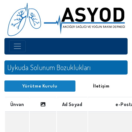
Uykuda Solunum Bozuklukları
Yürütme Kurulu
İletişim
Ünvan
Ad Soyad
e-Post