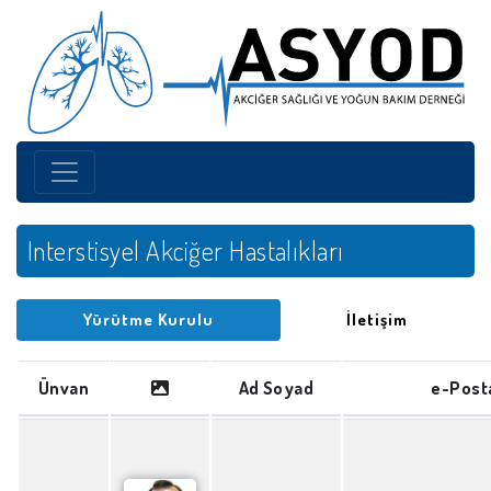
Interstisyel Akciğer Hastalıkları
Yürütme Kurulu
İletişim
Ünvan
Ad Soyad
e-Post