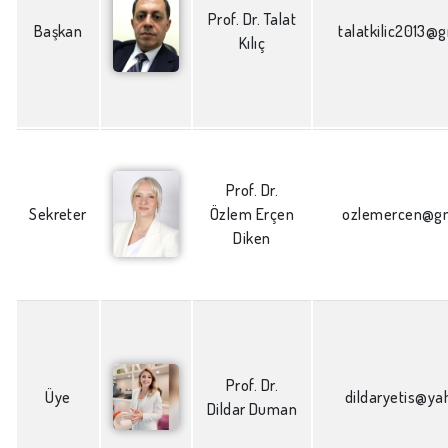
Prof. Dr. Talat
Başkan
talatkilic2013@
Kılıç
Prof. Dr.
Sekreter
Özlem Erçen
ozlemercen@gm
Diken
Prof. Dr.
Üye
dildaryetis@y
Dildar Duman