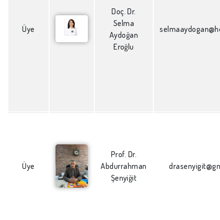
Doç. Dr.
Selma
Üye
selmaaydogan@h
Aydoğan
Eroğlu
Prof. Dr.
Üye
Abdurrahman
drasenyigit@g
Şenyiğit